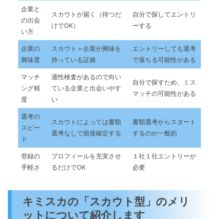
企業と
スカウトが届く（待つだ
自分で探してエントリ
の出会
けでOK）
ーする
い方
企業の
スカウト＝企業が興味を
エントリーしても選考
興味度
持っている証拠
で落ちる可能性がある
マッチ
適性検査があるので向い
自分で探すため、ミス
ング精
ている企業と出会いやす
マッチの可能性がある
度
い
選考の
スカウトによっては書類
書類選考からスタート
スピー
選考なしで面接確定する
するのが一般的
ド
登録の
プロフィールを充実させ
１社１社エントリーが
手軽さ
るだけでOK
必要
キミスカの「スカウト型」のメリ
ットについて紹介します