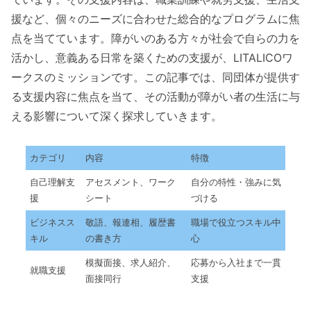
援など、個々のニーズに合わせた総合的なプログラムに焦
点を当てています。障がいのある方々が社会で自らの力を
活かし、意義ある日常を築くための支援が、LITALICOワ
ークスのミッションです。この記事では、同団体が提供す
る支援内容に焦点を当て、その活動が障がい者の生活に与
える影響について深く探求していきます。
カテゴリ
内容
特徴
自己理解支
アセスメント、ワーク
自分の特性・強みに気
援
シート
づける
ビジネスス
敬語、報連相、履歴書
職場で役立つスキル中
キル
の書き方
心
模擬面接、求人紹介、
応募から入社まで一貫
就職支援
面接同行
支援