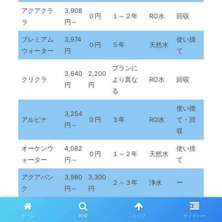
アクアクラ
3,908
０円
１～２年
RO水
回収
ラ
円～
プレミアム
3,974
使い捨
０円
５年
天然水
ウォーター
円
て
プランに
3,640
2,200
クリクラ
より異な
RO水
回収
円
円
る
使い捨
3,254
アルピナ
０円
３年
RO水
て・回
円～
収
オーケンウ
4,082
使い捨
０円
１～２年
天然水
ォーター
円～
て
アクアバン
3,980
3,300
２～３年
浄水
ー
ク
円～
円
ハミングウ
3,000
2,200
２年
浄水
ー
ホーム
検索
トップ
サイドバー
ォーター
円
円