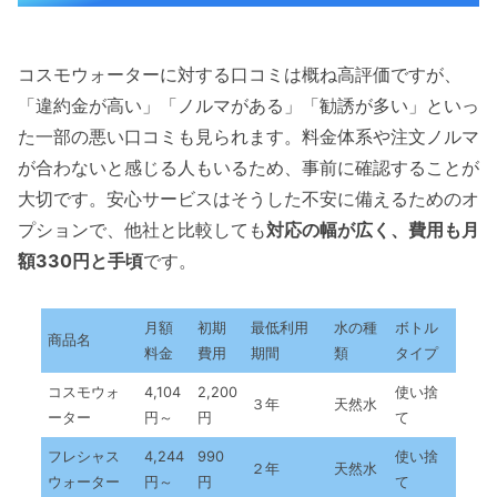
コスモウォーターに対する口コミは概ね高評価ですが、
「違約金が高い」「ノルマがある」「勧誘が多い」といっ
た一部の悪い口コミも見られます。料金体系や注文ノルマ
が合わないと感じる人もいるため、事前に確認することが
大切です。安心サービスはそうした不安に備えるためのオ
プションで、他社と比較しても
対応の幅が広く、費用も月
額330円と手頃
です。
月額
初期
最低利用
水の種
ボトル
商品名
料金
費用
期間
類
タイプ
コスモウォ
4,104
2,200
使い捨
３年
天然水
ーター
円～
円
て
フレシャス
4,244
990
使い捨
２年
天然水
ウォーター
円～
円
て